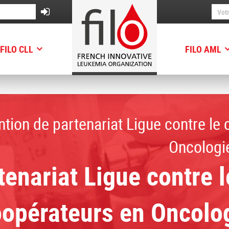
FILO CLL
FILO AML
Ligue contre le cancer / Groupes Coopérateurs en Oncol
tion de partenariat Ligue contre le
Oncologi
enariat Ligue contre 
opérateurs en Oncolo