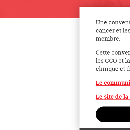
Une conventi
cancer et le
membre.
Cette conven
les GCO et l
clinique et 
Le communiqu
Le site de la