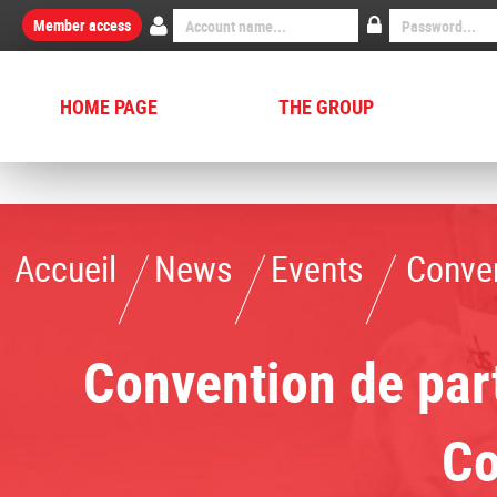
Member access
HOME PAGE
THE GROUP
Accueil
News
Events
Convention de partenariat 
Accueil
News
Events
Conven
Convention de part
Co