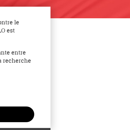
ntre le
LO est
ante entre
la recherche