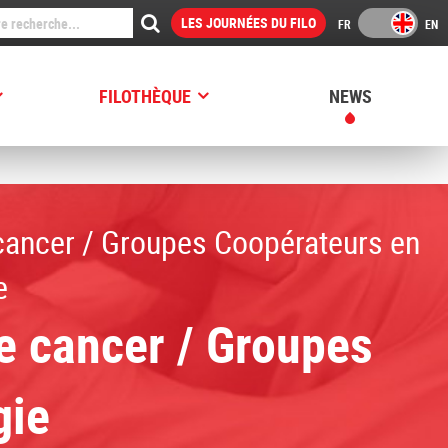
LES JOURNÉES DU FILO
FILOTHÈQUE
NEWS
ogie
 cancer / Groupes Coopérateurs en
e
le cancer / Groupes
gie